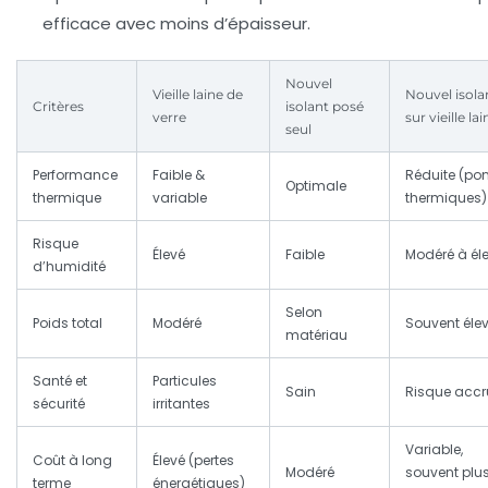
efficace avec moins d’épaisseur.
Nouvel
Vieille laine de
Nouvel isola
Critères
isolant posé
verre
sur vieille lai
seul
Performance
Faible &
Réduite (po
Optimale
thermique
variable
thermiques)
Risque
Élevé
Faible
Modéré à él
d’humidité
Selon
Poids total
Modéré
Souvent éle
matériau
Santé et
Particules
Sain
Risque accr
sécurité
irritantes
Variable,
Coût à long
Élevé (pertes
Modéré
souvent plu
terme
énergétiques)