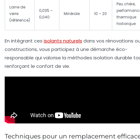
Peu chère,
Laine de
0,035 –
performanc
verre
Minérale
10 – 20
0,040
thermique
(référence)
historique
En intégrant ces
isolants naturels
dans vos rénovations o
constructions, vous participez à une démarche éco-
responsable qui valorise la
méthodes isolation durable
to
renforçant le confort de vie.
Techniques pour un remplacement efficac