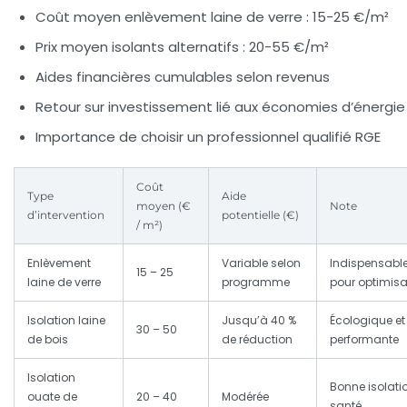
Coût moyen enlèvement laine de verre : 15-25 €/m²
Prix moyen isolants alternatifs : 20-55 €/m²
Aides financières cumulables selon revenus
Retour sur investissement lié aux économies d’énergie
Importance de choisir un professionnel qualifié RGE
Coût
Type
Aide
moyen (€
Note
d’intervention
potentielle (€)
/ m²)
Enlèvement
Variable selon
Indispensabl
15 – 25
laine de verre
programme
pour optimisa
Isolation laine
Jusqu’à 40 %
Écologique et
30 – 50
de bois
de réduction
performante
Isolation
Bonne isolati
ouate de
20 – 40
Modérée
santé