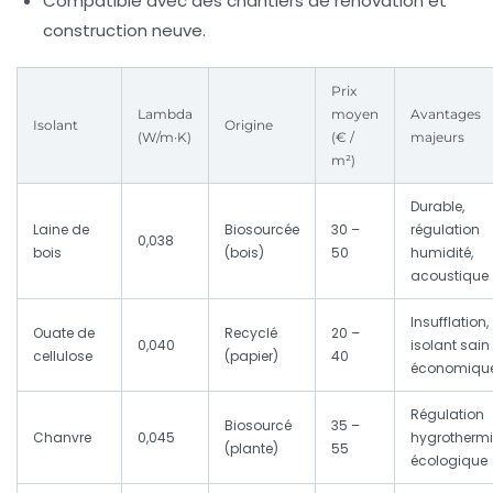
Compatible avec des chantiers de rénovation et
construction neuve.
Prix
Lambda
moyen
Avantages
Isolant
Origine
(W/m·K)
(€ /
majeurs
m²)
Durable,
Laine de
Biosourcée
30 –
régulation
0,038
bois
(bois)
50
humidité,
acoustique
Insufflation,
Ouate de
Recyclé
20 –
0,040
isolant sain 
cellulose
(papier)
40
économiqu
Régulation
Biosourcé
35 –
Chanvre
0,045
hygrothermi
(plante)
55
écologique