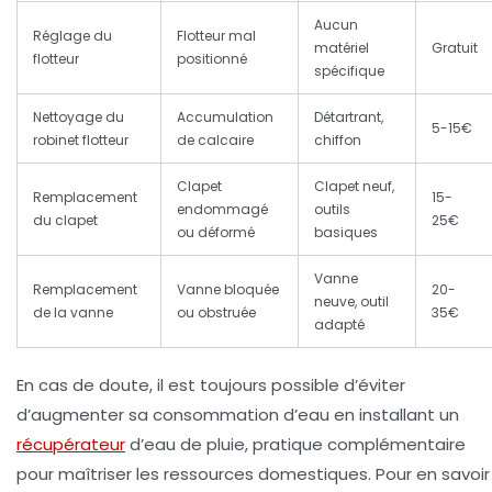
Aucun
Réglage du
Flotteur mal
matériel
Gratuit
flotteur
positionné
spécifique
Nettoyage du
Accumulation
Détartrant,
5-15€
robinet flotteur
de calcaire
chiffon
Clapet
Clapet neuf,
Remplacement
15-
endommagé
outils
du clapet
25€
ou déformé
basiques
Vanne
Remplacement
Vanne bloquée
20-
neuve, outil
de la vanne
ou obstruée
35€
adapté
En cas de doute, il est toujours possible d’éviter
d’augmenter sa consommation d’eau en installant un
récupérateur
d’eau de pluie, pratique complémentaire
pour maîtriser les ressources domestiques. Pour en savoir