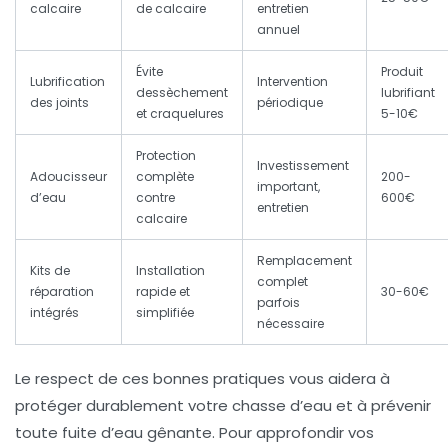
calcaire
de calcaire
entretien
annuel
Évite
Produit
Lubrification
Intervention
dessèchement
lubrifiant
des joints
périodique
et craquelures
5-10€
Protection
Investissement
Adoucisseur
complète
200-
important,
d’eau
contre
600€
entretien
calcaire
Remplacement
Kits de
Installation
complet
réparation
rapide et
30-60€
parfois
intégrés
simplifiée
nécessaire
Le respect de ces bonnes pratiques vous aidera à
protéger durablement votre chasse d’eau et à prévenir
toute
fuite d’eau
gênante. Pour approfondir vos