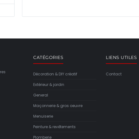
CATÉGORIES
LIENS UTILES
res
Décoration & DIY créatif
Contact
Extérieur & jardin
General
Maçonnerie & gros oeuvre
Menuiserie
Peinture & revêtements
Plomberie